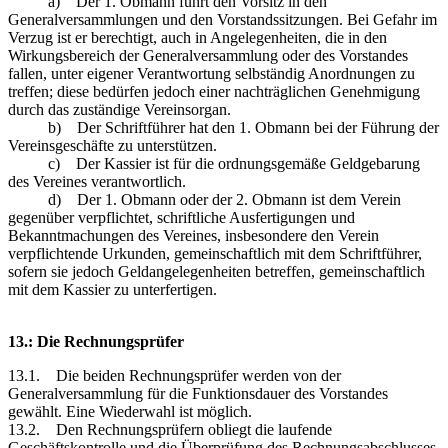
a) Der 1. Obmann führt den Vorsitz in den
Generalversammlungen und den Vorstandssitzungen. Bei Gefahr im
Verzug ist er berechtigt, auch in Angelegenheiten, die in den
Wirkungsbereich der Generalversammlung oder des Vorstandes
fallen, unter eigener Verantwortung selbständig Anordnungen zu
treffen; diese bedürfen jedoch einer nachträglichen Genehmigung
durch das zuständige Vereinsorgan.
b) Der Schriftführer hat den 1. Obmann bei der Führung der
Vereinsgeschäfte zu unterstützen.
c) Der Kassier ist für die ordnungsgemäße Geldgebarung
des Vereines verantwortlich.
d) Der 1. Obmann oder der 2. Obmann ist dem Verein
gegenüber verpflichtet, schriftliche Ausfertigungen und
Bekanntmachungen des Vereines, insbesondere den Verein
verpflichtende Urkunden, gemeinschaftlich mit dem Schriftführer,
sofern sie jedoch Geldangelegenheiten betreffen, gemeinschaftlich
mit dem Kassier zu unterfertigen.
13.: Die Rechnungsprüfer
13.1. Die beiden Rechnungsprüfer werden von der
Generalversammlung für die Funktionsdauer des Vorstandes
gewählt. Eine Wiederwahl ist möglich.
13.2. Den Rechnungsprüfern obliegt die laufende
Geschäftskontrolle und die Überprüfung des Rechnungsabschlusses.