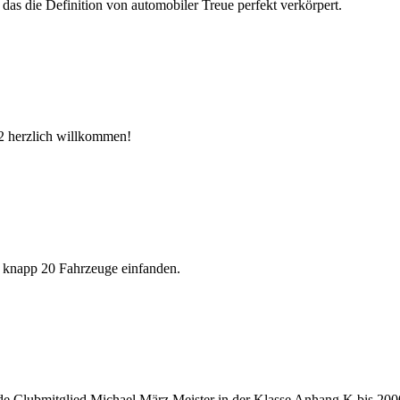
 das die Definition von automobiler Treue perfekt verkörpert.
2 herzlich willkommen!
h knapp 20 Fahrzeuge einfanden.
de Clubmitglied Michael März Meister in der Klasse Anhang K bis 200