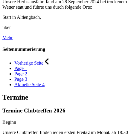
Unsere Herbstausfahrt fand am 28.September 2024 bei trockenem
Wetter statt und führte uns durch folgende Orte:
Start in Altlengbach,
über
Mehr
Seitennummerierung
Vorherige Seite
Page
1
Page
2
Page
3
Aktuelle Seite
4
Termine
Termine Clubtreffen 2026
Beginn
Unsere Clubtreffen finden jeden ersten Freitag im Monat, ab 18:30